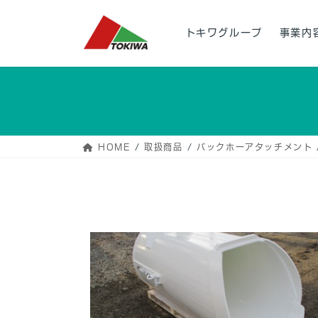
コ
ナ
ン
ビ
トキワグループ
事業内
テ
ゲ
ン
ー
ツ
シ
へ
ョ
ス
ン
キ
に
ッ
移
HOME
取扱商品
バックホーアタッチメント
プ
動