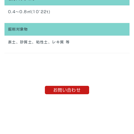
0.4～0.8㎥(10~22t)
掘削対象物
表土、砂質土、粘性土、レキ質 等
お問い合わせ