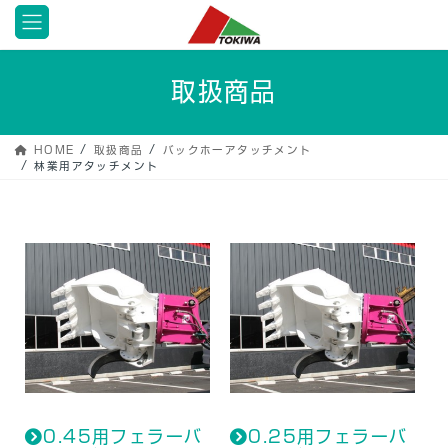
コ
ナ
ン
ビ
テ
ゲ
ン
ー
取扱商品
ツ
シ
へ
ョ
ス
ン
HOME
取扱商品
バックホーアタッチメント
キ
に
林業用アタッチメント
ッ
移
プ
動
0.45用フェラーバ
0.25用フェラーバ