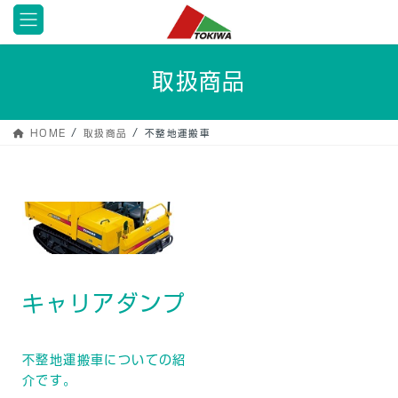
コ
ナ
ン
ビ
テ
ゲ
ン
ー
取扱商品
ツ
シ
へ
ョ
ス
ン
HOME
取扱商品
不整地運搬車
キ
に
ッ
移
プ
動
キャリアダンプ
不整地運搬車についての紹
介です。