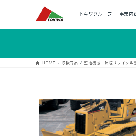
コ
ナ
ン
ビ
トキワグループ
事業内
テ
ゲ
ン
ー
ツ
シ
へ
ョ
ス
ン
キ
に
ッ
移
HOME
取扱商品
整地機械・環境リサイクル
プ
動