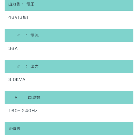
出力側： 電圧
48V(3相)
〃 ： 電流
36A
〃 ： 出力
3.0KVA
〃 ： 周波数
160～240Hz
※備考