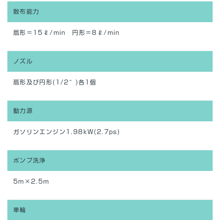
散布能力
扇形＝15ℓ/min 円形＝8ℓ/min
ノズル
扇形及び円形(1/2″)各1個
動力源
ガソリンエンジン1.98kW(2.7ps)
ポンプ洗浄
5m×2.5m
車輪