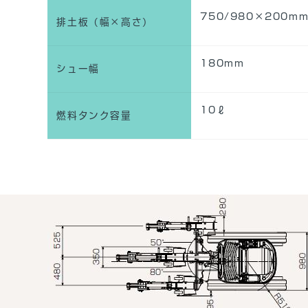
750/980×200m
排土板（幅×高さ）
180mm
シュー幅
10ℓ
燃料タンク容量