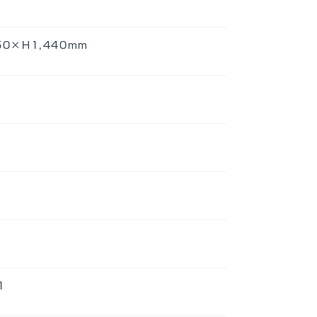
50×H1,440mm
1