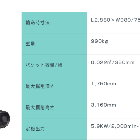
L2,880×W980/7
輸送時寸法
990kg
重量
0.022㎥/350mm
バケット容量/幅
1,750mm
最大掘削深さ
3,160mm
最大掘削高さ
5.9KW/2,000min-
定格出力