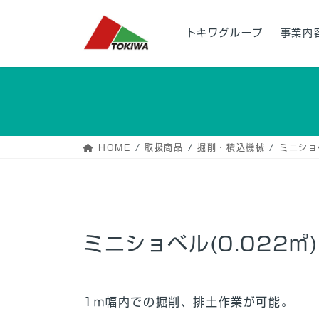
コ
ナ
ン
ビ
トキワグループ
事業内
テ
ゲ
ン
ー
ツ
シ
へ
ョ
ス
ン
キ
に
ッ
移
HOME
取扱商品
掘削・積込機械
ミニショ
プ
動
ミニショベル(0.022㎥
1ｍ幅内での掘削、排土作業が可能。