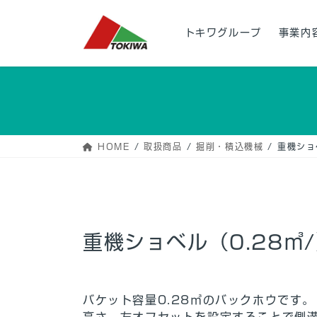
コ
ナ
ン
ビ
トキワグループ
事業内
テ
ゲ
ン
ー
ツ
シ
へ
ョ
ス
ン
キ
に
ッ
移
HOME
取扱商品
掘削・積込機械
重機ショ
プ
動
重機ショベル（0.28㎥/
バケット容量0.28㎥のバックホウです
高さ、左オフセットを設定することで側