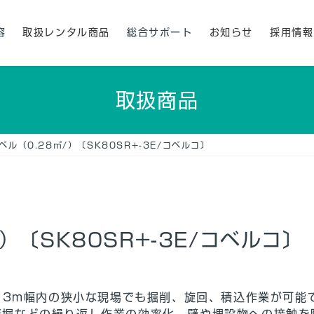
容
取扱レンタル商品
総合サポート
お知らせ
採用情報
取扱商品
ベル（0.28㎥/）〔SK80SR+-3E/コベルコ〕
）〔SK80SR+-3E/コベルコ〕
。 3m幅内の狭小な現場でも掘削、旋回、積込作業が可能
溝堀などの繰り返し作業の効率化、壁や埋設物への接触を