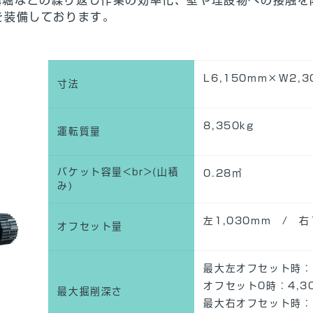
を装備しております。
L6,150mm×W2,
寸法
8,350kg
運転質量
バケット容量<br>(山積
0.28㎥
み)
左1,030mm / 右
オフセット量
最大左オフセット時：3
オフセット0時：4,3
最大掘削深さ
最大右オフセット時：3