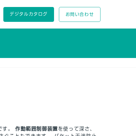
デジタルカタログ
お問い合わせ
です。
作動範囲制御装置
を使って深さ、
防ぐこともできます。 バケット干渉防止