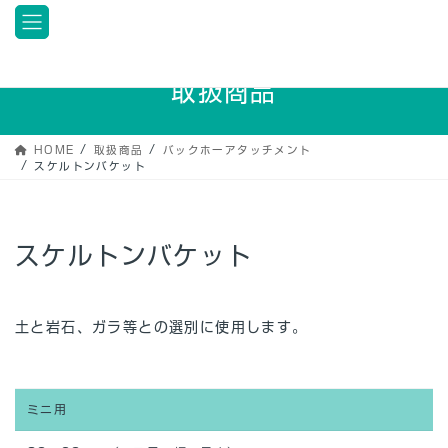
コ
ナ
ン
ビ
テ
ゲ
ン
ー
取扱商品
ツ
シ
へ
ョ
ス
ン
HOME
取扱商品
バックホーアタッチメント
キ
に
スケルトンバケット
ッ
移
プ
動
スケルトンバケット
土と岩石、ガラ等との選別に使用します。
ミニ用